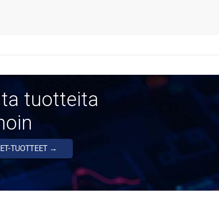
ta tuotteita
noin
LET-TUOTTEET →