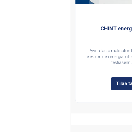
CHINT energi
Pyydä tästä maksuton
elektroninen energiamitta
testiasenn
Tilaa t