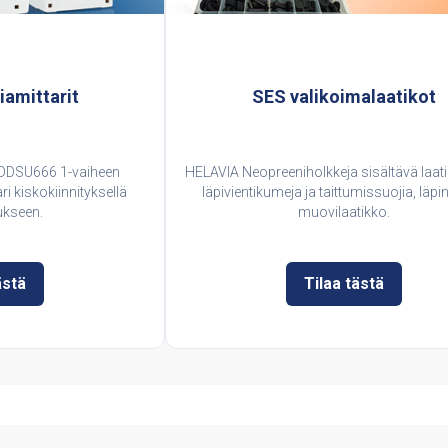
amittarit
SES valikoimalaatikot
 DDSU666 1-vaiheen
HELAVIA Neopreeniholkkeja sisältävä laat
ri kiskokiinnityksellä
läpivientikumeja ja taittumissuojia, läp
ukseen.
muovilaatikko.
ästä
Tilaa tästä