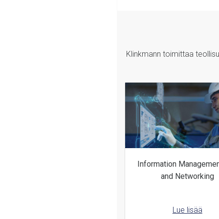
Klinkmann toimittaa teollis
Infor­mation Mana­gemen
and Net­working
Lue lisää