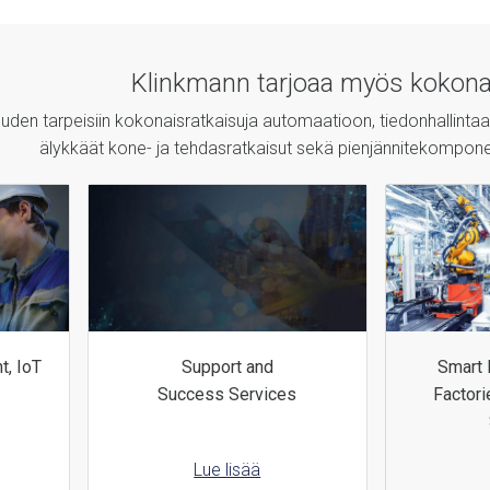
Klinkmann tarjoaa myös kokonai
uuden tarpeisiin kokonaisratkaisuja automaatioon, tiedonhallintaa
älykkäät kone- ja tehdasratkaisut sekä pienjännitekomponen
t, IoT
Support and
Smart 
Success Services
Factori
Lue lisää