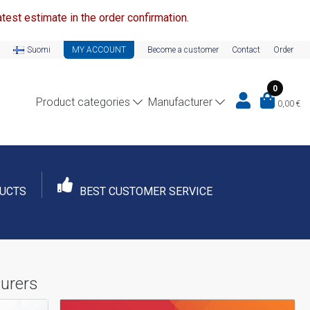
test estimate in the order confirmation.
Suomi
MY ACCOUNT
Become a customer
Contact
Order
0
Product categories
Manufacturer
0,00
€
DUCTS
BEST CUSTOMER SERVICE
urers